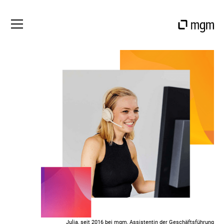
Julia, seit 2016 bei mgm, Assistentin der Geschäftsführung